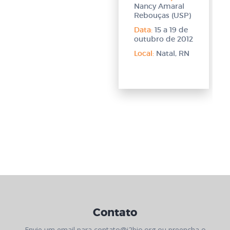
Nancy Amaral
Rebouças (USP)
Data:
15 a 19 de
outubro de 2012
Local:
Natal, RN
Contato
Envie um email para contato@i2bio.org ou preencha o